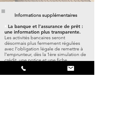
Informations supplémentaires
•
La banque et l’assurance de prêt :
une information plus transparente.
Les activités bancaires seront
désormais plus fermement régulées
avec l’obligation légale de remettre à
l’emprunteur, dès la 1ère simulation de
crédit, une notice et une fiche
standardisée d’information concernant
l’assurance. Le coût total de l’assurance
sur la durée totale du prêt et son coût
par période doivent obligatoirement
figurer sur la notice, ainsi que la
définition du Taux Annuel Effectif de
l’Assurance (TAEA). La fiche
d’information standardisée
conjointement remise à l’emprunteur
doit détailler les garanties proposées.
•
Dans le cadre de la délégation