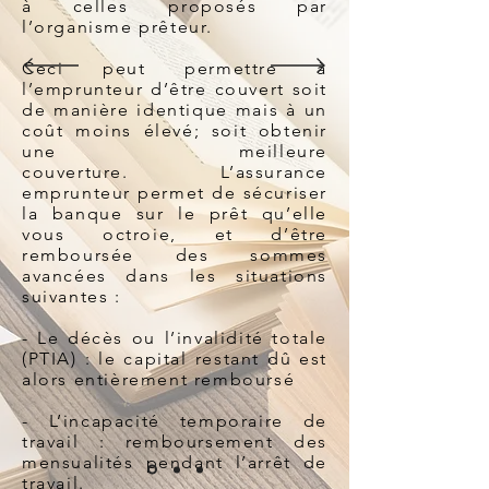
à celles proposés par
l’organisme prêteur.
Ceci peut permettre à
l’emprunteur d’être couvert soit
de manière identique mais à un
coût moins élevé; soit obtenir
une meilleure
couverture.
L’assurance
emprunteur permet de sécuriser
la banque sur le prêt qu’elle
vous octroie, et d’être
remboursée des sommes
avancées dans les situations
suivantes :
- Le décès ou l’invalidité totale
(PTIA) : le capital restant dû est
alors entièrement remboursé
- L’incapacité temporaire de
travail : remboursement des
mensualités pendant l’arrêt de
travail.