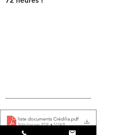
72 heures ! 
liste documents Crédilia
.pdf
Télécharger PDF • 515KB